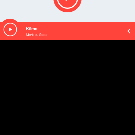
Kāma
Maribou State
O odcinku
Playlista audycji:
0:55 Mondo Cozmo - Shine