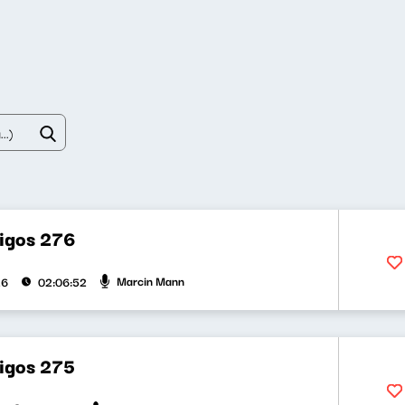
bigos 276
Marcin Mann
26
02:06:52
bigos 275