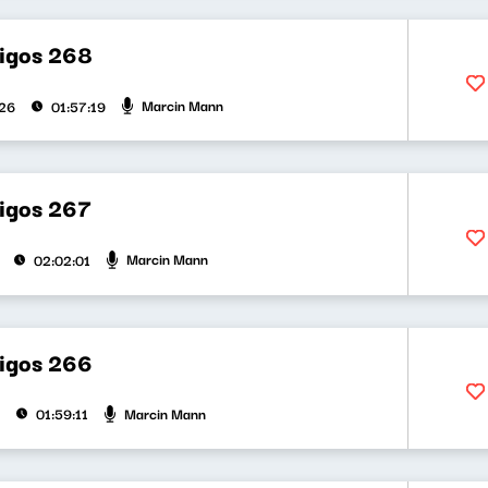
bigos 268
Marcin Mann
026
01:57:19
bigos 267
Marcin Mann
02:02:01
bigos 266
Marcin Mann
01:59:11