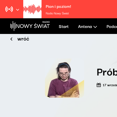
Pion i poziom!
Radio Nowy Świat
Start
Antena
Podc
wróć
Prób
17 wrześ