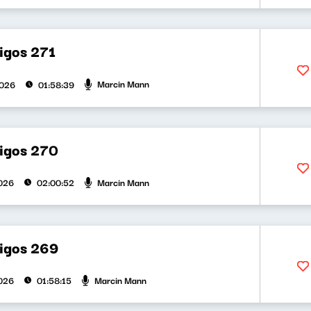
igos 271
Marcin Mann
2026
01:58:39
bigos 270
Marcin Mann
026
02:00:52
bigos 269
Marcin Mann
026
01:58:15