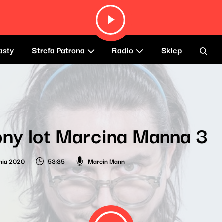
asty
Strefa Patrona
Radio
Sklep
ny lot Marcina Manna 3
nia 2020
53:35
Marcin Mann