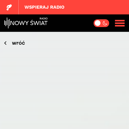
WSPIERAJ RADIO
wróć