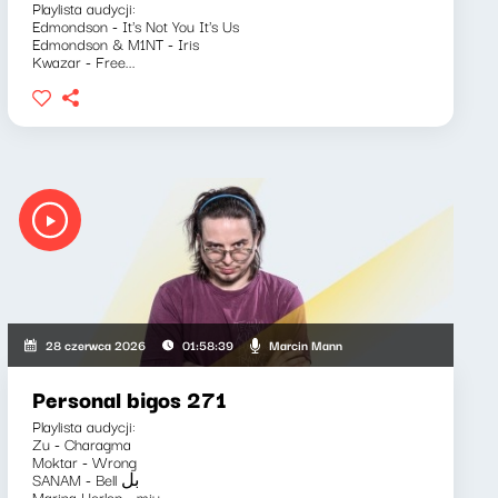
Playlista audycji:
Edmondson - It's Not You It's Us
Edmondson & M1NT - Iris
Kwazar - Free...
Marcin Mann
28 czerwca 2026
01:58:39
Personal bigos 271
Playlista audycji:
Zu - Charagma
Moktar - Wrong
SANAM - Bell بل
Marina Herlop - miu