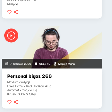
Philippe...
Marcin Mann
7 czerwca 2026
01:57:19
Personal bigos 268
Playlista audycji:
Lake Haze - Red Horizon Acid
Avtomat - znajdę cię
Krush Klubb & Silky...