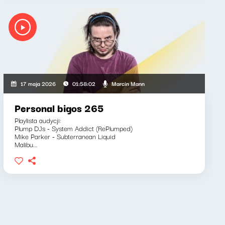
Marcin Mann
17 maja 2026
01:58:02
Personal bigos 265
Playlista audycji:
Plump DJs - System Addict (RePlumped)
Mike Parker - Subterranean Liquid
Malibu...