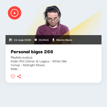
Marcin Mann
24 maja 2026
01:59:11
Personal bigos 266
Playlista audycji:
Kelan Phil Cohran & Legacy - White Nile
Yumeji - Midnight Moves
Mola...