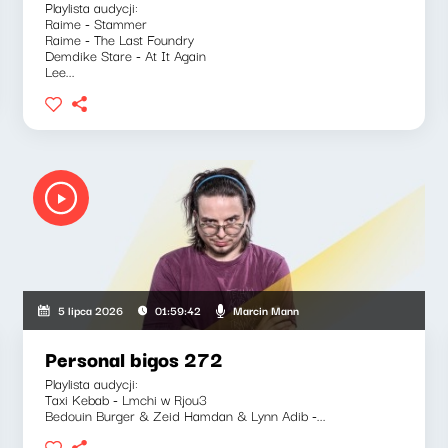
Playlista audycji:
Raime - Stammer
Raime - The Last Foundry
Demdike Stare - At It Again
Lee...
Marcin Mann
5 lipca 2026
01:59:42
Personal bigos 272
Playlista audycji:
Taxi Kebab - Lmchi w Rjou3
Bedouin Burger & Zeid Hamdan & Lynn Adib -...