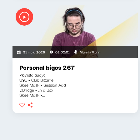
Marcin Mann
31 maja 2026
02:02:01
Personal bigos 267
Playlista audycji:
U96 - Club Bizarre
Skee Mask - Session Add
DBridge - In a Box
Skee Mask -...