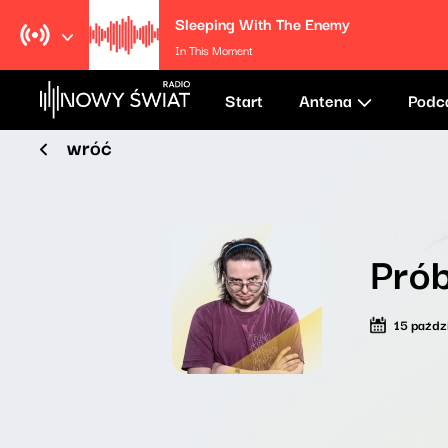
Sleeping With The Enemy
In This Moment
Start
Antena
Podc
wróć
Prób
15 paźdz