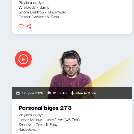
Playlista audycji:
Wielbłądy - Sarna
Gnom Elektron - Gnomwalk
Desert Dwellers & Evan...
Marcin Mann
12 lipca 2026
01:57:45
Personal bigos 273
Playlista audycji:
Hober Mallow - Here I Am (45 Edit)
Smoove - Take It Easy
Radosław...