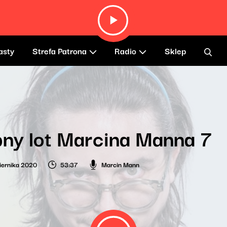
asty
Strefa Patrona
Radio
Sklep
ny lot Marcina Manna 7
iernika 2020
53:37
Marcin Mann