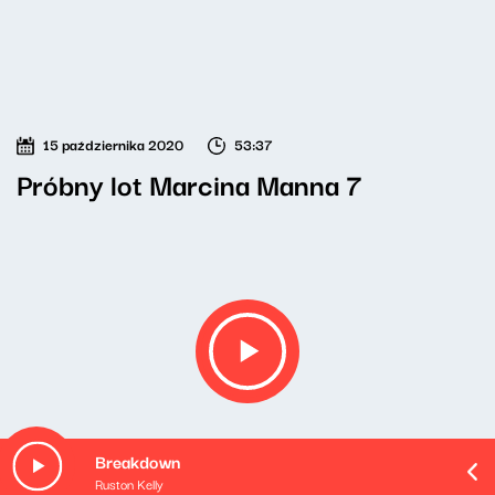
15 października 2020
53:37
Próbny lot Marcina Manna 7
Breakdown
Ruston Kelly