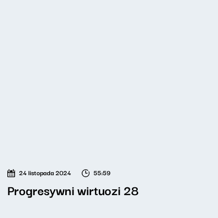
24 listopada 2024
55:59
Progresywni wirtuozi 28