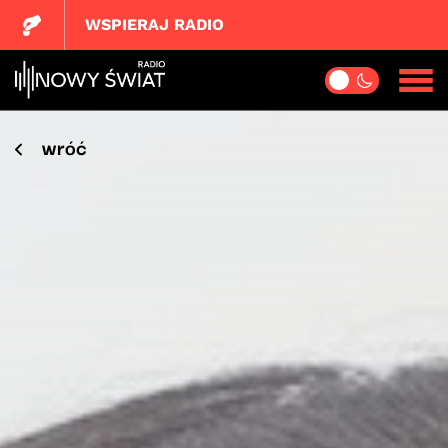
WSPIERAJ RADIO
wróć