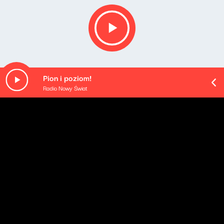
Pion i poziom!
Radio Nowy Świat
O odcinku
Playlista audycji:
Pink Floyd - Grantchester Meadows