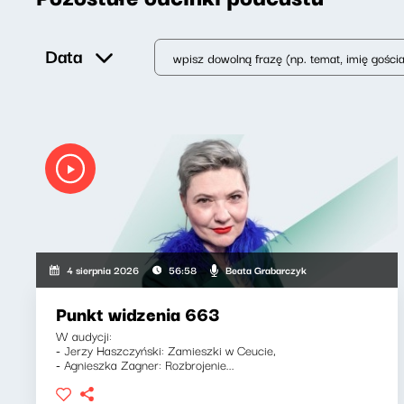
Data
Beata Grabarczyk
4 sierpnia 2026
56:58
Punkt widzenia 663
W audycji:
- Jerzy Haszczyński: Zamieszki w Ceucie,
- Agnieszka Zagner: Rozbrojenie...