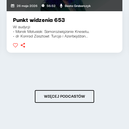
Beata Grabarczyk
26 maja 2026
56:52
Punkt widzenia 653
W audycji:
- Marek Matusiak: Samorozwiązanie Knesetu,
- dr Konrad Zasztowt: Turcja i Azerbejdżan...
WIĘCEJ PODCASTÓW