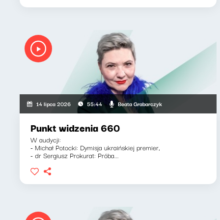
Beata Grabarczyk
14 lipca 2026
55:44
Punkt widzenia 660
W audycji:
- Michał Potocki: Dymisja ukraińskiej premier,
- dr Sergiusz Prokurat: Próba...