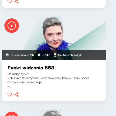
Beata Grabarczyk
30 czerwca 2026
57:17
Punkt widzenia 658
W magazynie:
- dr Łukasz Przybyło: Porozumienie Izrael-Liban, które
niczego nie rozwiązuje,
-...