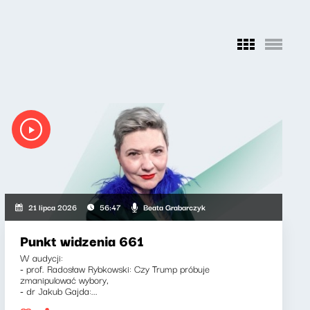
Beata Grabarczyk
21 lipca 2026
56:47
Punkt widzenia 661
W audycji:
- prof. Radosław Rybkowski: Czy Trump próbuje
zmanipulować wybory,
- dr Jakub Gajda:...