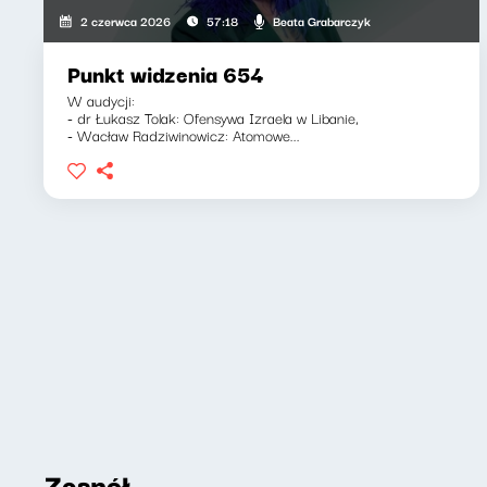
Beata Grabarczyk
2 czerwca 2026
57:18
Punkt widzenia 654
W audycji:
- dr Łukasz Tolak: Ofensywa Izraela w Libanie,
- Wacław Radziwinowicz: Atomowe...
Zespół