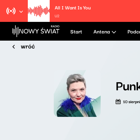
All I Want Is You
U2
Start
Antena
Podc
wróć
Punk
10 sierpn