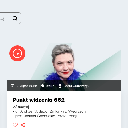
Beata Grabarczyk
28 lipca 2026
56:17
Punkt widzenia 662
W audycji:
- dr Andrzej Sadecki: Zmiany na Węgrzech,
- prof. Joanna Gocłowska-Bolek: Próby...