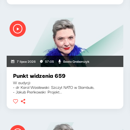
Beata Grabarczyk
7 lipca 2026
57:05
Punkt widzenia 659
W audycji:
- dr Karol Wasilewski: Szczyt NATO w Stambule,
- Jakub Pieńkowski: Projekt...