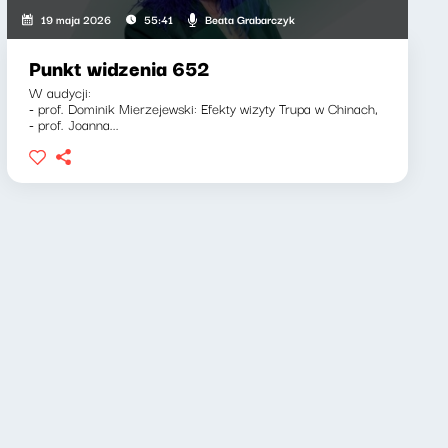
Beata Grabarczyk
19 maja 2026
55:41
Punkt widzenia 652
W audycji:
- prof. Dominik Mierzejewski: Efekty wizyty Trupa w Chinach,
- prof. Joanna...