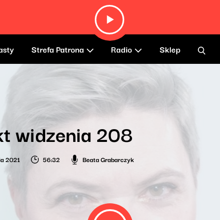
asty
Strefa Patrona
Radio
Sklep
t widzenia 208
ia 2021
56:32
Beata Grabarczyk