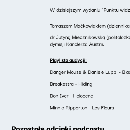
W dzisiejszym wydaniu "Punktu widz
Tomaszem Maćkowiakiem (dziennika
dr Jutyną Miecznikowską (politolożką
dymisji Kanclerza Austrii.
Playlista audycji:
Danger Mouse & Daniele Luppi - Blac
Breakestra - Hiding
Bon Iver - Holocene
Minnie Ripperton - Les Fleurs
Pozostałe odcinki podcastu