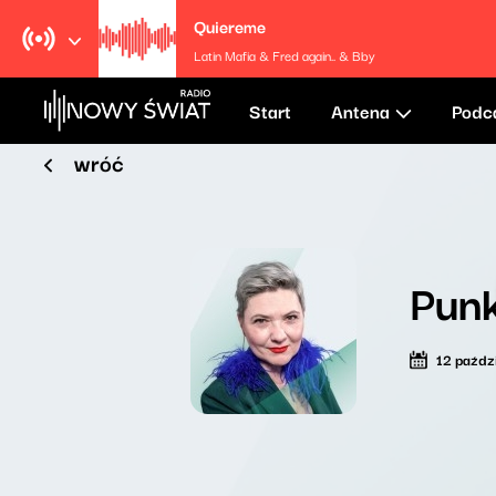
Quiereme
Latin Mafia & Fred again.. & Bby
Start
Antena
Podc
wróć
Punk
12 paźdz