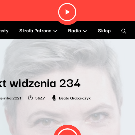
asty
Strefa Patrona
Radio
Sklep
t widzenia 234
iernika 2021
56:17
Beata Grabarczyk