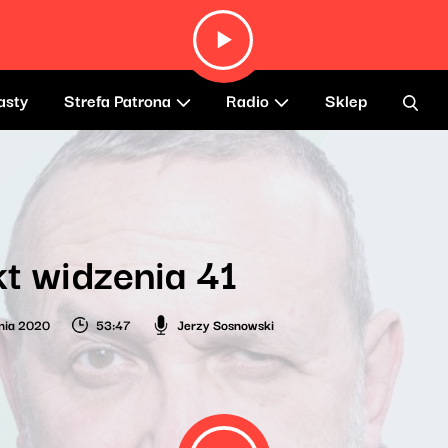
asty
Strefa Patrona
Radio
Sklep
t widzenia 41
nia 2020
53:47
Jerzy Sosnowski