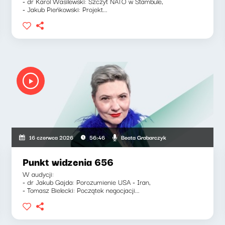
- dr Karol Wasilewski: Szczyt NATO w Stambule,
- Jakub Pieńkowski: Projekt...
Beata Grabarczyk
16 czerwca 2026
56:46
Punkt widzenia 656
W audycji:
- dr Jakub Gajda: Porozumienie USA - Iran,
- Tomasz Bielecki: Początek negocjacji...