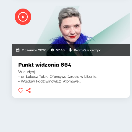
Beata Grabarczyk
2 czerwca 2026
57:18
Punkt widzenia 654
W audycji:
- dr Łukasz Tolak: Ofensywa Izraela w Libanie,
- Wacław Radziwinowicz: Atomowe...