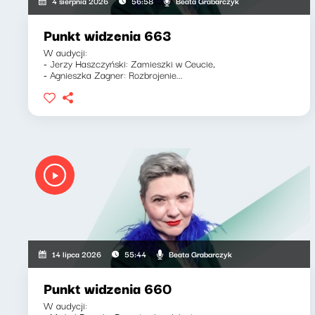
Beata Grabarczyk
4 sierpnia 2026
56:58
Punkt widzenia 663
W audycji:
- Jerzy Haszczyński: Zamieszki w Ceucie,
- Agnieszka Zagner: Rozbrojenie...
Beata Grabarczyk
14 lipca 2026
55:44
Punkt widzenia 660
W audycji: