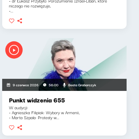
- dr Łukasz Przybyło: Porozumienie Izrael-Liban, które
niczego nie rozwiązuje,
-...
Beata Grabarczyk
9 czerwca 2026
56:00
Punkt widzenia 655
W audycji:
- Agnieszka Filipiak: Wybory w Armenii,
- Marta Szpala: Protesty w...