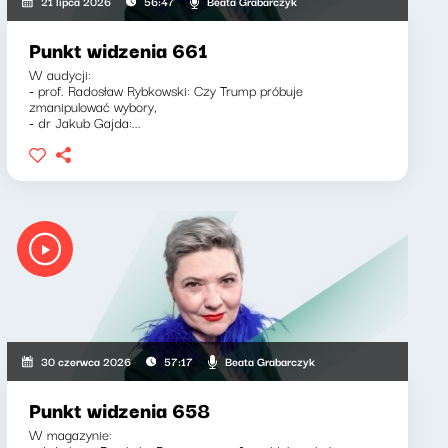
Beata Grabarczyk
21 lipca 2026
56:47
Punkt widzenia 661
W audycji:
- prof. Radosław Rybkowski: Czy Trump próbuje
zmanipulować wybory,
- dr Jakub Gajda:...
Beata Grabarczyk
30 czerwca 2026
57:17
Punkt widzenia 658
W magazynie: