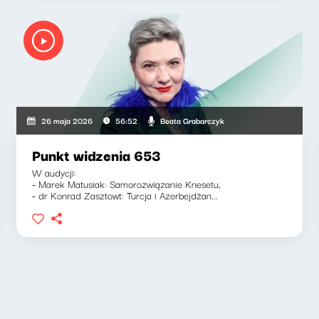
Beata Grabarczyk
26 maja 2026
56:52
Punkt widzenia 653
W audycji:
- Marek Matusiak: Samorozwiązanie Knesetu,
- dr Konrad Zasztowt: Turcja i Azerbejdżan...