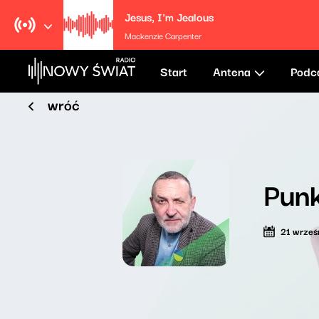
Jesus, I'm Jealous
Mackenzie Carpenter
Start
Antena
Podc
wróć
Punk
21 wrześ