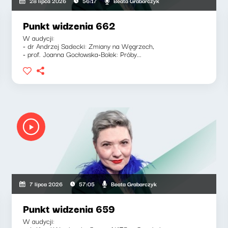
Beata Grabarczyk
28 lipca 2026
56:17
Punkt widzenia 662
W audycji:
- dr Andrzej Sadecki: Zmiany na Węgrzech,
- prof. Joanna Gocłowska-Bolek: Próby...
Beata Grabarczyk
7 lipca 2026
57:05
Punkt widzenia 659
W audycji: