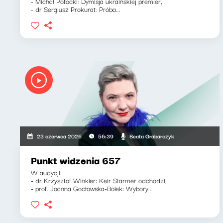
- Michał Potocki: Dymisja ukraińskiej premier,
- dr Sergiusz Prokurat: Próba...
Beata Grabarczyk
23 czerwca 2026
56:39
Punkt widzenia 657
W audycji:
- dr Krzysztof Winkler: Keir Starmer odchodzi,
- prof. Joanna Gocłowska-Bolek: Wybory...