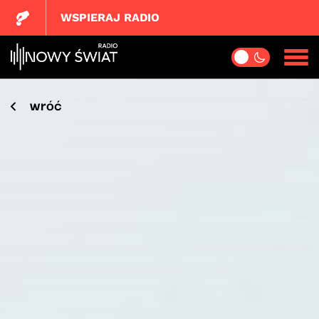
WSPIERAJ RADIO
wróć