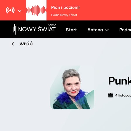
Pion i poziom!
Radio Nowy Świat
Start
Antena
Podc
wróć
Punk
4 listop