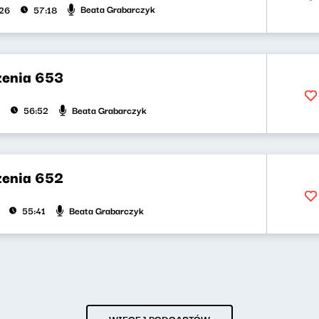
Beata Grabarczyk
026
57:18
zenia 653
Beata Grabarczyk
56:52
zenia 652
Beata Grabarczyk
55:41