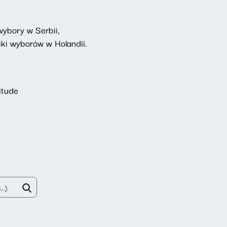
wybory w Serbii,
iki wyborów w Holandii.
itude