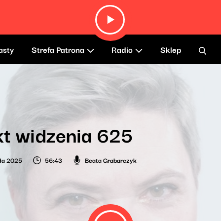
asty
Strefa Patrona
Radio
Sklep
t widzenia 625
ada 2025
56:43
Beata Grabarczyk