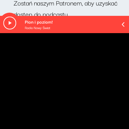
Zostań naszym Patronem, aby uzyskać
dostęp do podcastu.
Pion i poziom!
Radio Nowy Świat
O odcinku
"Pypocie na języku" to cotygodniowy felieton Michała
Rusinka. Dziś odcinek pod tytułem "Niewykonalne".
Pozostałe odcinki podcastu