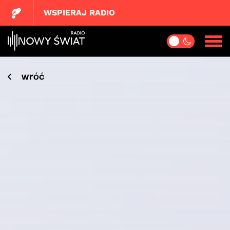
WSPIERAJ RADIO
wróć