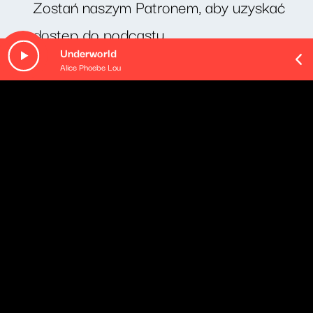
Zostań naszym Patronem, aby uzyskać
dostęp do podcastu.
Underworld
Alice Phoebe Lou
O odcinku
Cotygodniowy felieton Michała Rusinka. Dziś odcinek
pt. "Rocky".
Pozostałe odcinki podcastu