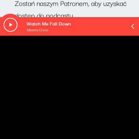
Zostań naszym Patronem, aby uzyskać
dostęp do podcastu.
Watch Me Fall Down
Alberta Cross
O odcinku
Cotygodniowy felieton Michała Rusinka. Dziś odcinek
pt. "galareta".
Pozostałe odcinki podcastu