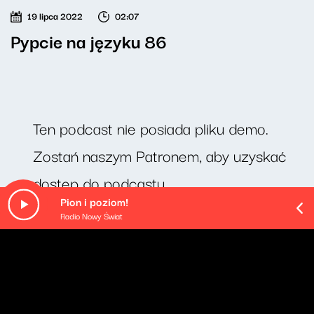
19 lipca 2022
02:07
Pypcie na języku 86
Ten podcast nie posiada pliku demo.
Zostań naszym Patronem, aby uzyskać
dostęp do podcastu.
Pion i poziom!
Radio Nowy Świat
Pozostałe odcinki podcastu