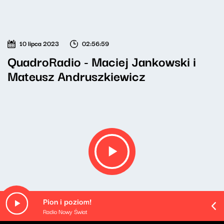
10 lipca 2023
02:56:59
QuadroRadio - Maciej Jankowski i
Mateusz Andruszkiewicz
Pion i poziom!
Radio Nowy Świat