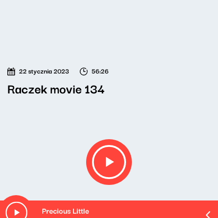
22 stycznia 2023
56:26
Raczek movie 134
Precious Little