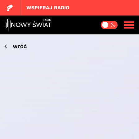
WSPIERAJ RADIO
wróć