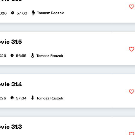
Tomasz Raczek
2026
57:00
vie 315
Tomasz Raczek
026
56:55
vie 314
Tomasz Raczek
026
57:34
vie 313