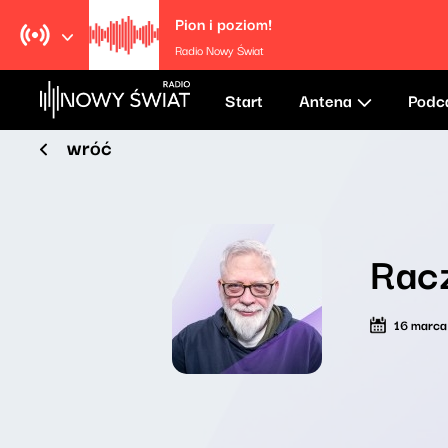
Pion i poziom!
Radio Nowy Świat
Start
Antena
Podc
wróć
Rac
16 marc