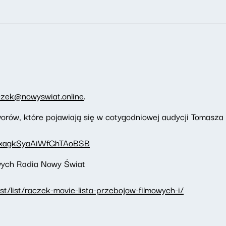
czek@nowyswiat.online
.
orów, które pojawiają się w cotygodniowej audycji Tomasz
1bbxagkSyaAiWfGhTAoBSB
owych Radia Nowy Świat
t/list/raczek-movie-lista-przebojow-filmowych-i/