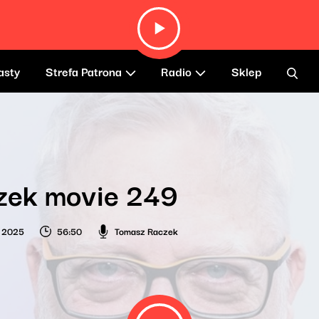
asty
Strefa Patrona
Radio
Sklep
zek movie 249
a 2025
56:50
Tomasz Raczek