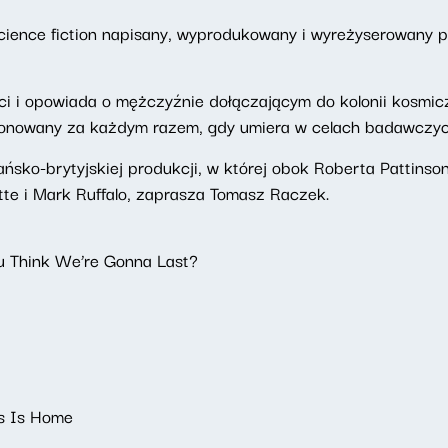
cience fiction napisany, wyprodukowany i wyreżyserowany 
ci i opowiada o mężczyźnie dołączającym do kolonii kosmicz
klonowany za każdym razem, gdy umiera w celach badawczyc
o-brytyjskiej produkcji, w której obok Roberta Pattinsona w
ette i Mark Ruffalo, zaprasza Tomasz Raczek.
u Think We’re Gonna Last?
is Is Home