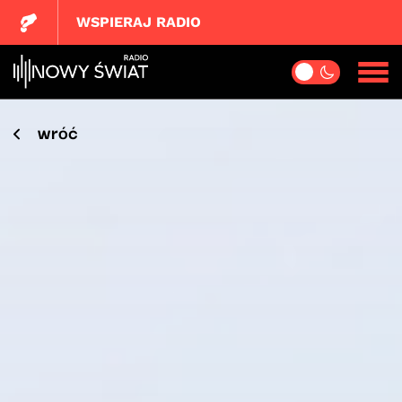
WSPIERAJ RADIO
wróć