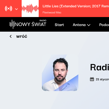
Little Lies (Extended Version; 2017 Rem
Fleetwood Mac
Start
Antena
Podc
wróć
Rad
21 stycz