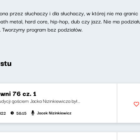
na przez słuchaczy i dla słuchaczy, w której nie ma granic
h metal, hard core, hip-hop, dub czy jazz. Nie ma podziału
. Tworzymy program bez podziałów.
stu
wni 76 cz. 1
udycji gościem Jacka Nizinkiewicza był...
Jacek Nizinkiewicz
2022
58:15