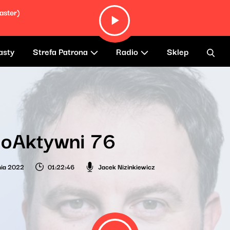
aster)
asty
Strefa Patrona
Radio
Sklep
ioAktywni 76
nia 2022
01:22:46
Jacek Nizinkiewicz