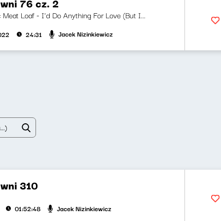
wni 76 cz. 2
i: Meat Loaf - I'd Do Anything For Love (But I...
Jacek Nizinkiewicz
2022
24:31
wni 310
Jacek Nizinkiewicz
01:52:48