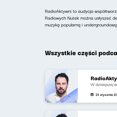
RadioAktywni to audycja współtworzo
Radiowych Nutek można usłyszeć deat
muzykę popularną i undergroundową
Wszystkie części podca
RadioAkty
W dzisiejszej a
21 stycznia 