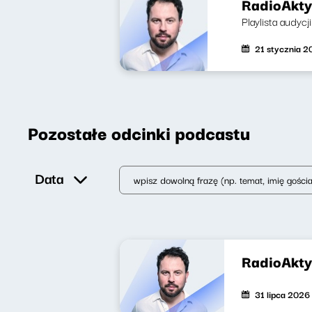
RadioAkty
Playlista audycj
21 stycznia 
Pozostałe odcinki podcastu
Data
RadioAkty
31 lipca 2026