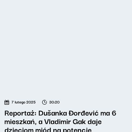
7 lutego 2025
30:20
Reportaż: Dušanka Đorđević ma 6
mieszkań, a Vladimir Gak daje
dzieciom miód na potencję