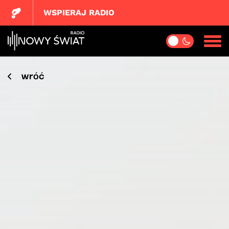
WSPIERAJ RADIO
wróć