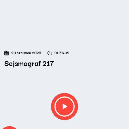
20 czerwca 2025
01:56:32
Sejsmograf 217