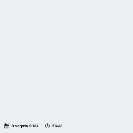
8 sierpnia 2024
56:33