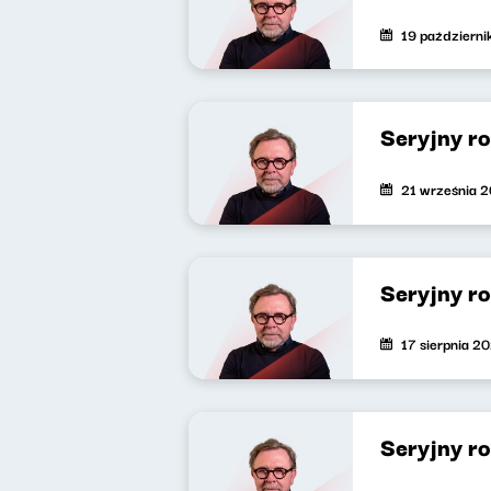
19 październ
Seryjny r
21 września 
Seryjny r
17 sierpnia 2
Seryjny r