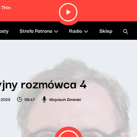
Everytime I Eat Vegetables It Makes Me Think of You (2002 Remaster)
asty
Strefa Patrona
Radio
Sklep
yjny rozmówca 4
o 2025
56:47
Wojciech Zimiński