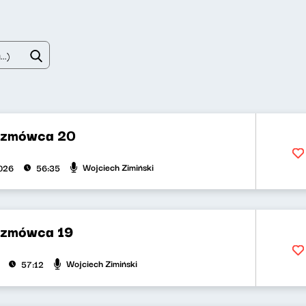
ozmówca 20
Wojciech Zimiński
026
56:35
ozmówca 19
Wojciech Zimiński
57:12