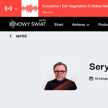
Ramones
Start
Antena
Podc
wróć
Ser
16 luteg