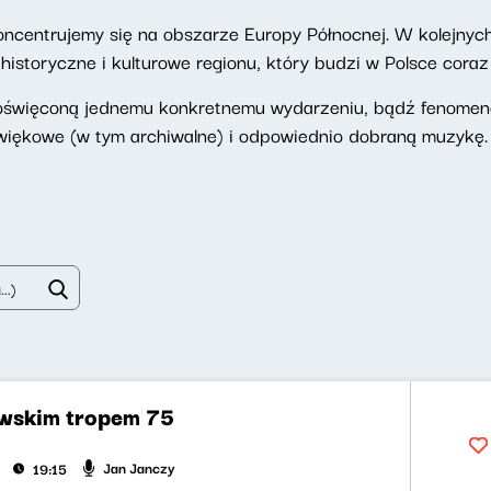
oncentrujemy się na obszarze Europy Północnej. W kolejnyc
istoryczne i kulturowe regionu, który budzi w Polsce cora
oświęconą jednemu konkretnemu wydarzeniu, bądź fenomeno
więkowe (w tym archiwalne) i odpowiednio dobraną muzykę.
wskim tropem 75
Jan Janczy
19:15