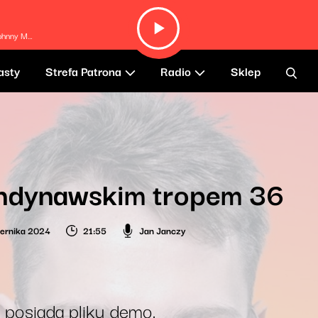
 Moeller
asty
Strefa Patrona
Radio
Sklep
ndynawskim tropem 36
iernika 2024
21:55
Jan Janczy
 posiada pliku demo.