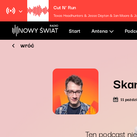
Cut N' Run
Texas Headhunters & Jesse Dayton & Ian Moore & Johnny
Start
Antena
Podc
wróć
Ska
11 paźdz
Ten podcast nie