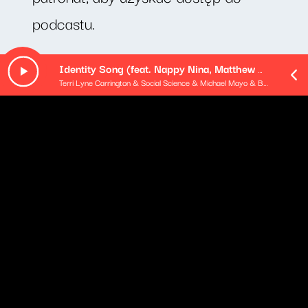
podcastu.
Minimalna kwota wpłaty: 20zł
Identity Song (feat. Nappy Nina, Matthew Stevens & Morgan Guerin)
Terri Lyne Carrington & Social Science & Michael Mayo & Brandee Younger
O odcinku
"Mówcie mi Bror". Tak zaczął swoje wystąpienie przed
zespołem szwedzkiego Głównego Zarządu Zdrowia i
Opieki Społecznej Bror Rexed – lekarz, od 1967 roku
dyrektor instytucji. Jego słowa były zupełnie
nieprzypadkowe, bo Szwedzi i Szwedki od mniej więcej