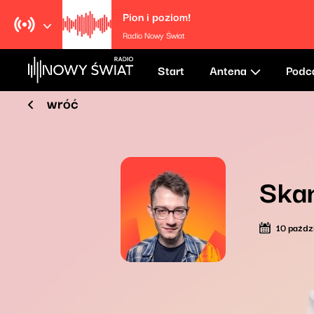
Pion i poziom!
Radio Nowy Świat
Start
Antena
Podc
wróć
Ska
10 paźdz