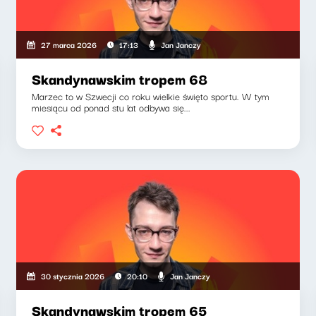
Jan Janczy
27 marca 2026
17:13
Skandynawskim tropem 68
Marzec to w Szwecji co roku wielkie święto sportu. W tym
miesiącu od ponad stu lat odbywa się...
Jan Janczy
30 stycznia 2026
20:10
Skandynawskim tropem 65