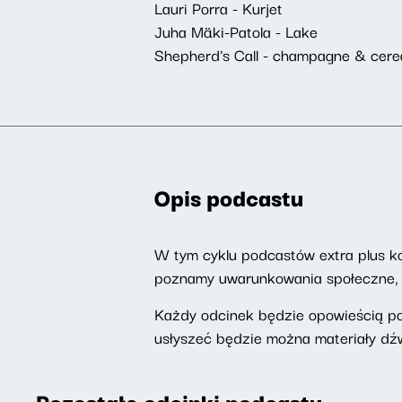
Lauri Porra - Kurjet
Juha Mäki-Patola - Lake
Shepherd's Call - champagne & cere
Opis podcastu
W tym cyklu podcastów extra plus k
poznamy uwarunkowania społeczne, h
Każdy odcinek będzie opowieścią p
usłyszeć będzie można materiały dź
Pozostałe odcinki podcastu