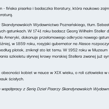
n - fińska pisarka i badaczka literatury, która naukowo zaj
raturą.
rzy Skandynawskich Wydawnictwa Poznańskiego, tłum. Sebast
ych gatunkach. W 1741 roku badacz Georg Wilhelm Steller d
ć do Ameryki, dokonuje przełomowego odkrycia nowego gatun
óźniej, w 1859 roku, rosyjski gubernator na Alasce rozpocz
edług plotek, zniknął sto lat temu. W 1952 roku w Muzeum H
nia szkieletu słynnej krowy morskiej Stellera zwanej już sy
 o obecności kobiet w nauce w XIX wieku, o roli człowieka
auk ścisłych.
 współpracy z Serią Dzieł Pisarzy Skandynawskich Wydawn