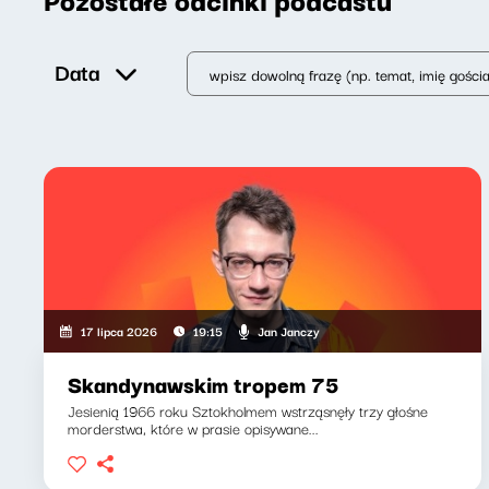
Data
Jan Janczy
17 lipca 2026
19:15
Skandynawskim tropem 75
Jesienią 1966 roku Sztokholmem wstrząsnęły trzy głośne
morderstwa, które w prasie opisywane...