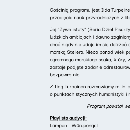
Gościnią programu jest Iida Turpeine
przecięcia nauk przyrodniczych z lite
Jej "Żywe istoty" (Seria Dzieł Pisa
ludzkich ambicjach i dawno zaginion
choć nigdy nie udaje im się dotrze
morską Stellera. Nieco ponad wiek p
ogromnego morskiego ssaka, który, w
zostaje podjęte zadanie odrestaurowa
bezpowrotnie.
Z Iidą Turpeinen rozmawiamy m. in.
o punktach stycznych humanistyki i n
Program powstał we
Playlista audycji:
Lampen - Würgeengel