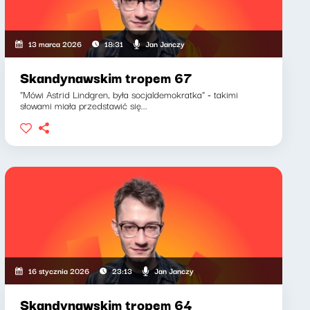
Jan Janczy
13 marca 2026
18:31
Skandynawskim tropem 67
"Mówi Astrid Lindgren, była socjaldemokratka" - takimi
słowami miała przedstawić się...
Jan Janczy
16 stycznia 2026
23:13
Skandynawskim tropem 64