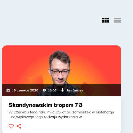
Jan Janczy
19 czerwca 2026
16:03
Skandynawskim tropem 73
W czerwcu tego roku mija 25 lat od zamieszek w Göteborgu
- największego tego rodzaju wydarzenia w...