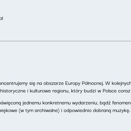
al
oncentrujemy się na obszarze Europy Północnej. W kolejnyc
istoryczne i kulturowe regionu, który budzi w Polsce cora
oświęconą jednemu konkretnemu wydarzeniu, bądź fenomeno
więkowe (w tym archiwalne) i odpowiednio dobraną muzykę.