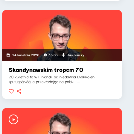
Jan Janczy
24 kwietnia 2026
16:05
Skandynawskim tropem 70
20 kwietnia to w Finlandii od niedawna Evakkojen
liputuspäivää, a przekładając na polski -...