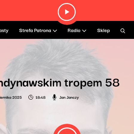
asty
Strefa Patrona
Radio
Sklep
ndynawskim tropem 58
iernika 2025
18:48
Jan Janczy