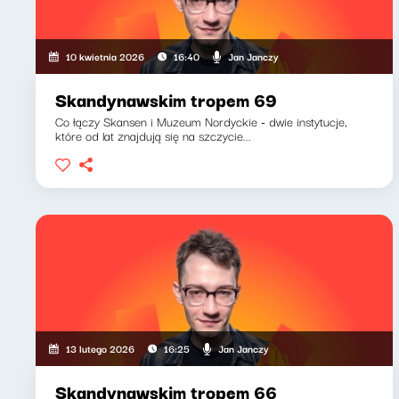
Jan Janczy
10 kwietnia 2026
16:40
Skandynawskim tropem 69
Co łączy Skansen i Muzeum Nordyckie - dwie instytucje,
które od lat znajdują się na szczycie...
Jan Janczy
13 lutego 2026
16:25
Skandynawskim tropem 66