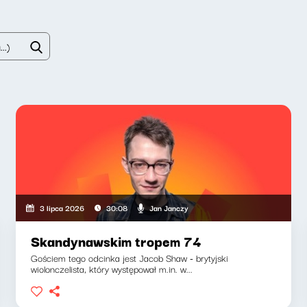
Jan Janczy
3 lipca 2026
30:08
Skandynawskim tropem 74
Gościem tego odcinka jest Jacob Shaw - brytyjski
wiolonczelista, który występował m.in. w...