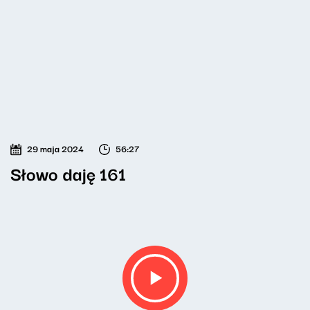
29 maja 2024
56:27
Słowo daję 161