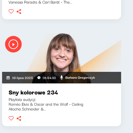
Vanessa Paradis & Carl Barât - The...
Barbara Gregorczyk
19 lipca 2025
01:54:10
Sny kolorowe 234
Playlista audycji:
Roméo Elvis & Oscar and the Wolf - Ceiling
Aliocha Schneider &...