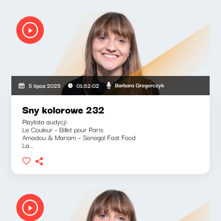
Barbara Gregorczyk
5 lipca 2025
01:52:02
Sny kolorowe 232
Playlista audycji:
Le Couleur - Billet pour Paris
Amadou & Mariam - Senegal Fast Food
La...