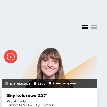
Barbara Gregorczyk
16 sierpnia 2025
56:39
Sny kolorowe 237
Playlista audycji:
Hansom Eli & Mike Clay - Mezcal