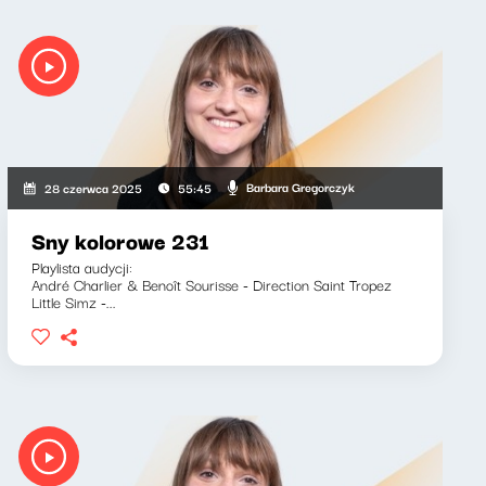
Barbara Gregorczyk
28 czerwca 2025
55:45
Sny kolorowe 231
Playlista audycji:
André Charlier & Benoît Sourisse - Direction Saint Tropez
Little Simz -...