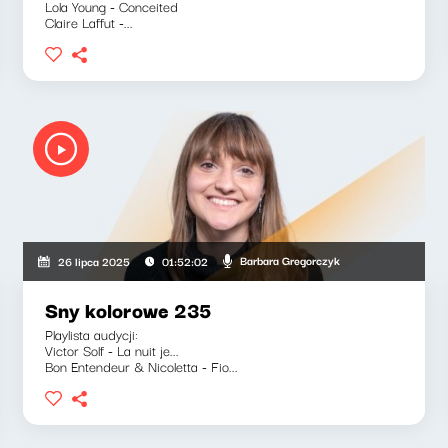
Lola Young - Conceited
Claire Laffut -...
Barbara Gregorczyk
26 lipca 2025
01:52:02
Sny kolorowe 235
Playlista audycji:
Victor Solf - La nuit je...
Bon Entendeur & Nicoletta - Fio...