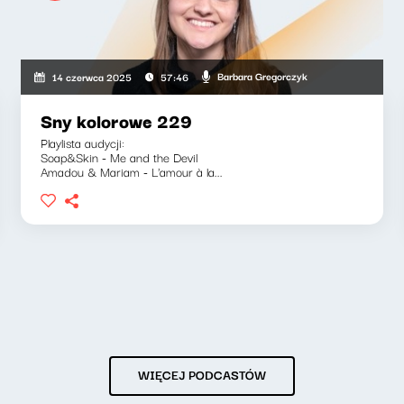
Barbara Gregorczyk
14 czerwca 2025
57:46
Sny kolorowe 229
Playlista audycji:
Soap&Skin - Me and the Devil
Amadou & Mariam - L'amour à la...
WIĘCEJ PODCASTÓW