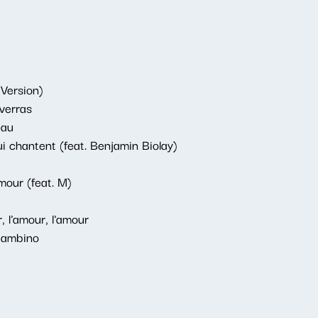
 Version)
verras
eau
 chantent (feat. Benjamin Biolay)
mour (feat. M)
 l'amour, l'amour
Bambino