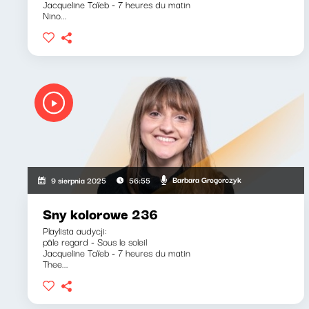
Jacqueline Taïeb - 7 heures du matin
Nino...
Barbara Gregorczyk
9 sierpnia 2025
56:55
Sny kolorowe 236
Playlista audycji:
pâle regard - Sous le soleil
Jacqueline Taïeb - 7 heures du matin
Thee...