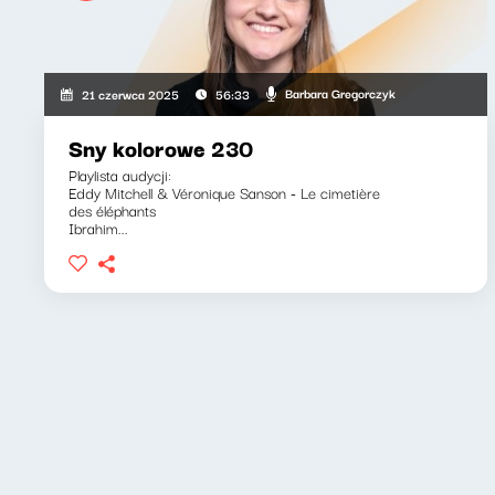
Barbara Gregorczyk
21 czerwca 2025
56:33
Sny kolorowe 230
Playlista audycji:
Eddy Mitchell & Véronique Sanson - Le cimetière
des éléphants
Ibrahim...