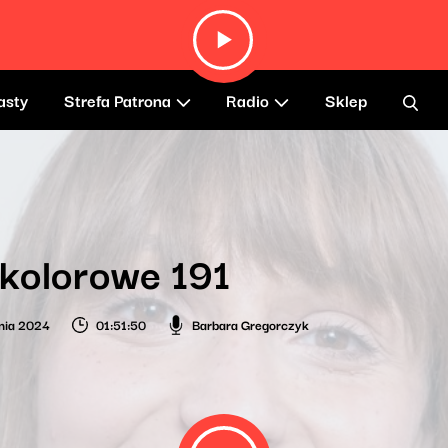
asty
Strefa Patrona
Radio
Sklep
kolorowe 191
nia 2024
01:51:50
Barbara Gregorczyk