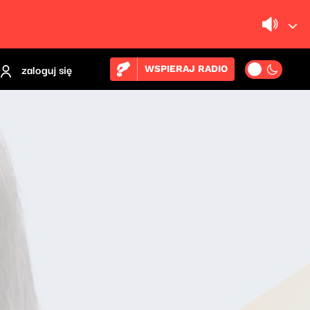
zaloguj się
WSPIERAJ RADIO