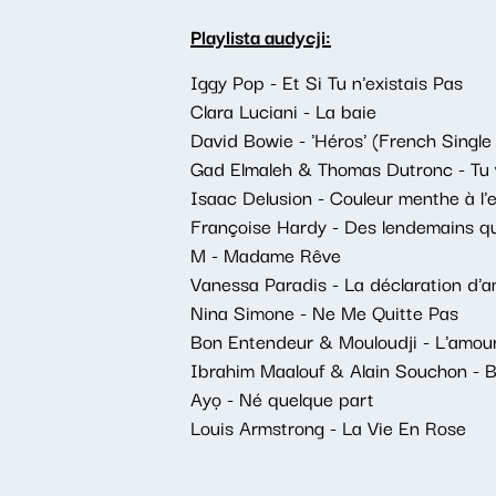
Playlista audycji:
Iggy Pop - Et Si Tu n'existais Pas
Clara Luciani - La baie
David Bowie - 'Héros' (French Single
Gad Elmaleh & Thomas Dutronc - Tu 
Isaac Delusion - Couleur menthe à l'
Françoise Hardy - Des lendemains qui
M - Madame Rêve
Vanessa Paradis - La déclaration d'a
Nina Simone - Ne Me Quitte Pas
Bon Entendeur & Mouloudji - L'amour,
Ibrahim Maalouf & Alain Souchon - 
Ayọ - Né quelque part
Louis Armstrong - La Vie En Rose