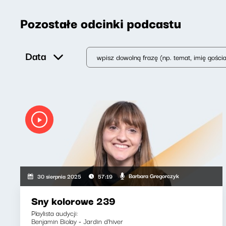
Pozostałe odcinki podcastu
Data
Barbara Gregorczyk
30 sierpnia 2025
57:19
Sny kolorowe 239
Playlista audycji:
Benjamin Biolay - Jardin d'hiver