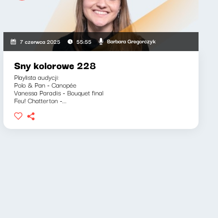
Barbara Gregorczyk
7 czerwca 2025
55:55
Sny kolorowe 228
Playlista audycji:
Polo & Pan - Canopée
Vanessa Paradis - Bouquet final
Feu! Chatterton -...