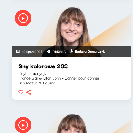
Barbara Gregorczyk
12 lipca 2025
01:52:18
Sny kolorowe 233
Playlista audycji:
France Gall & Elton John - Donner pour donner
Ben Mazué & Pauline...