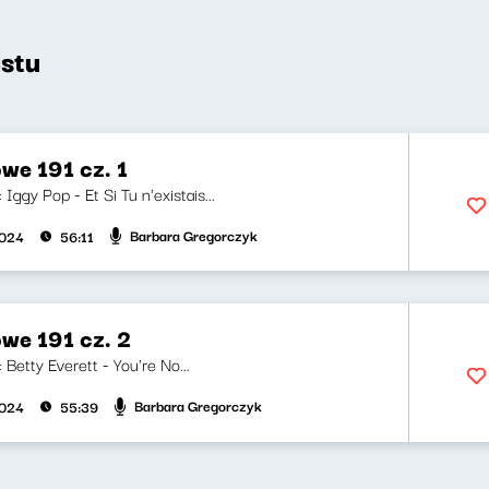
stu
we 191 cz. 1
: Iggy Pop - Et Si Tu n'existais...
Barbara Gregorczyk
2024
56:11
we 191 cz. 2
: Betty Everett - You're No...
Barbara Gregorczyk
2024
55:39