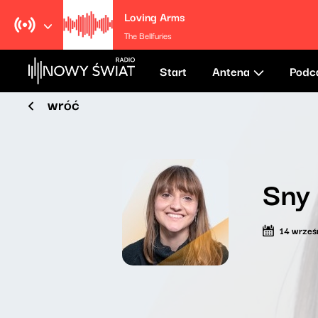
Loving Arms
The Bellfuries
Start
Antena
Podc
wróć
Sny 
14 wrześ