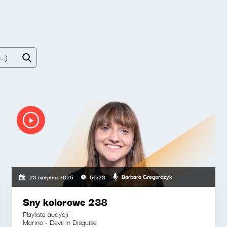
Barbara Gregorczyk
23 sierpnia 2025
56:23
Sny kolorowe 238
Playlista audycji:
Marino - Devil in Disguise