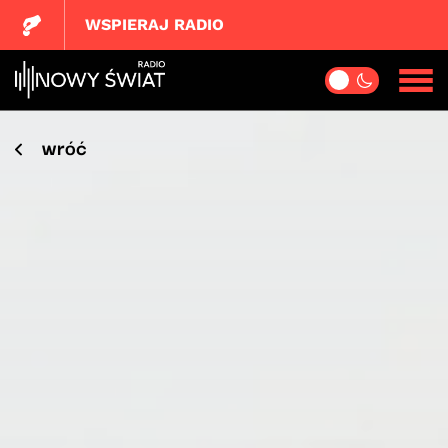
WSPIERAJ RADIO
wróć