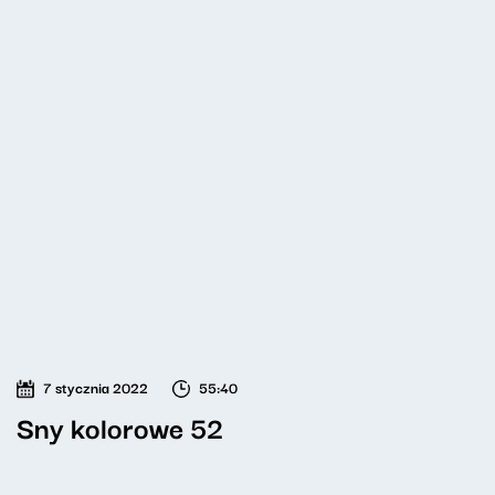
7 stycznia 2022
55:40
Sny kolorowe 52