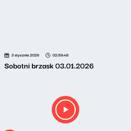
3 stycznia 2026
02:59:48
Sobotni brzask 03.01.2026