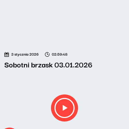
3 stycznia 2026
02:59:48
Sobotni brzask 03.01.2026