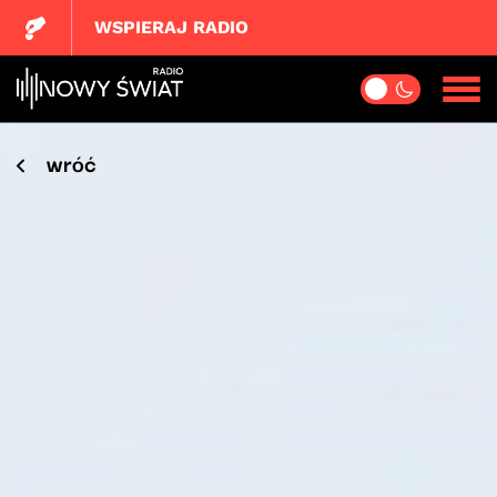
WSPIERAJ RADIO
wróć