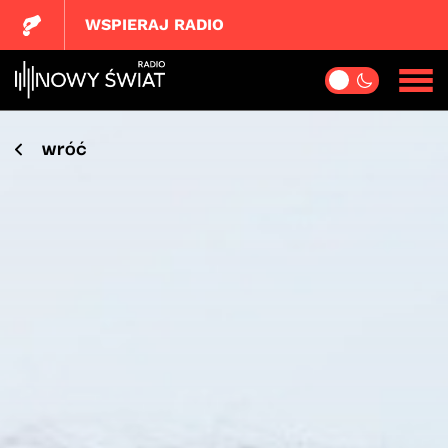
WSPIERAJ RADIO
wróć