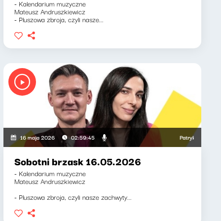
- Kalendarium muzyczne
Mateusz Andruszkiewicz
- Pluszowa zbroja, czyli nasze...
eronika Wawrzkowicz
Patryk Rabiega, Wero
16 maja 2026
02:59:45
Sobotni brzask 16.05.2026
- Kalendarium muzyczne
Mateusz Andruszkiewicz
- Pluszowa zbroja, czyli nasze zachwyty...