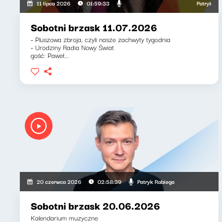
Patryk Rabiega
11 lipca 2026
01:59:33
Sobotni brzask 11.07.2026
- Pluszowa zbroja, czyli nasze zachwyty tygodnia
- Urodziny Radia Nowy Świat
gość: Paweł...
Patryk Rabiega
20 czerwca 2026
02:58:39
Sobotni brzask 20.06.2026
Kalendarium muzyczne