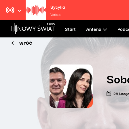
Sycylia
Variete
Start
Antena
Podc
wróć
Sob
28 luteg