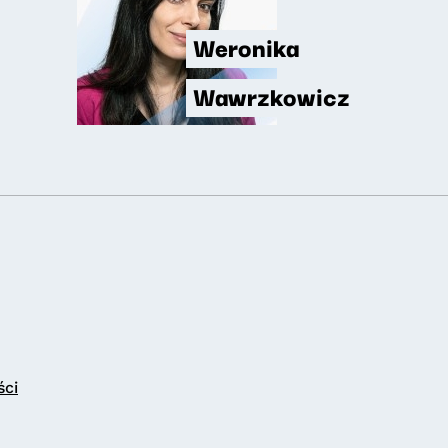
Weronika
Wawrzkowicz
ści