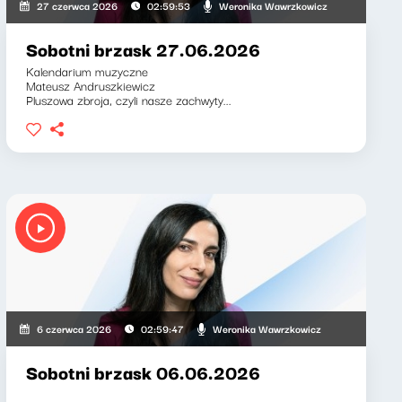
Weronika Wawrzkowicz
27 czerwca 2026
02:59:53
Sobotni brzask 27.06.2026
Kalendarium muzyczne
Mateusz Andruszkiewicz
Pluszowa zbroja, czyli nasze zachwyty...
Weronika Wawrzkowicz
Weronika Wawrzkowicz
6 czerwca 2026
02:59:47
Sobotni brzask 06.06.2026