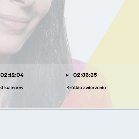
02:12:04
02:36:35
l kulinarny
Krótkie zwierzenia