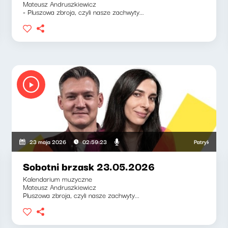
Mateusz Andruszkiewicz
- Pluszowa zbroja, czyli nasze zachwyty...
, Weronika Wawrzkowicz
Patryk Rabiega, W
23 maja 2026
02:59:23
Sobotni brzask 23.05.2026
Kalendarium muzyczne
Mateusz Andruszkiewicz
Pluszowa zbroja, czyli nasze zachwyty...