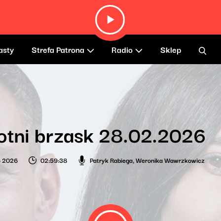
asty
Strefa Patrona
Radio
Sklep
otni brzask 28.02.2026
o 2026
02:59:38
Patryk Rabiega
,
Weronika Wawrzkowicz