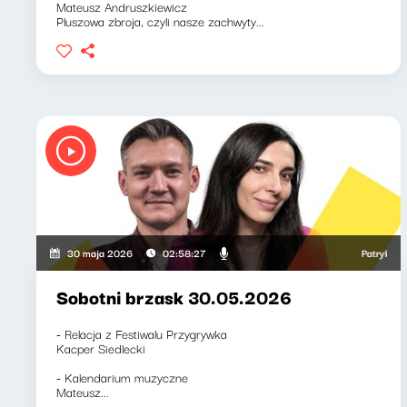
Mateusz Andruszkiewicz
Pluszowa zbroja, czyli nasze zachwyty...
Patryk Rabiega
30 maja 2026
02:58:27
Sobotni brzask 30.05.2026
- Relacja z Festiwalu Przygrywka
Kacper Siedlecki
- Kalendarium muzyczne
Mateusz...