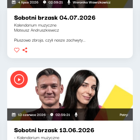
, Weronika Wawrzkowicz
Weronika Wawrzkowicz
4 lipca 2026
02:59:21
Sobotni brzask 04.07.2026
Kalendarium muzyczne
Mateusz Andruszkiewicz
Pluszowa zbroja, czyli nasze zachwyty...
Patryk Rabiega, 
13 czerwca 2026
02:59:31
Sobotni brzask 13.06.2026
- Kalendarium muzyczne