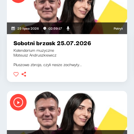
, Weronika Wawrzkowicz
Patryk Rabiega, W
25 lipca 2026
02:59:17
Sobotni brzask 25.07.2026
Kalendarium muzyczne
Mateusz Andruszkiewicz
Pluszowa zbroja, czyli nasze zachwyty...