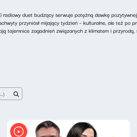
 radiowy duet budzący serwuje potężną dawkę pozytywnej e
chwyty przyniósł mijający tydzień – kulturalne, ale też po p
ją tajemnice zagadnień związanych z klimatem i przyrodą, s