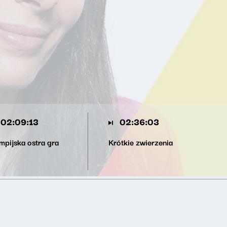
02:09:13
02:36:03
mpijska ostra gra
Krótkie zwierzenia