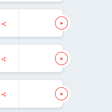
rzkowicz
owicz