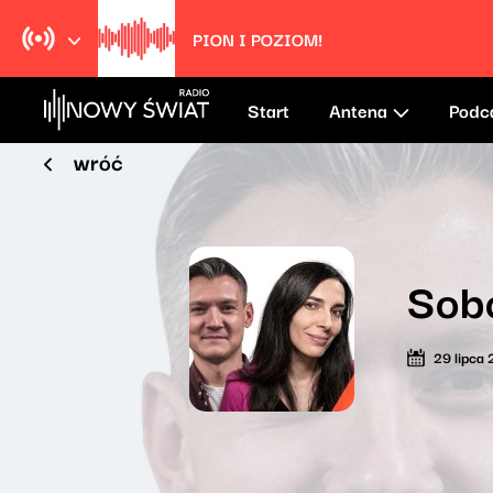
PION I POZIOM!
Start
Antena
Podc
wróć
Sob
29 lipca