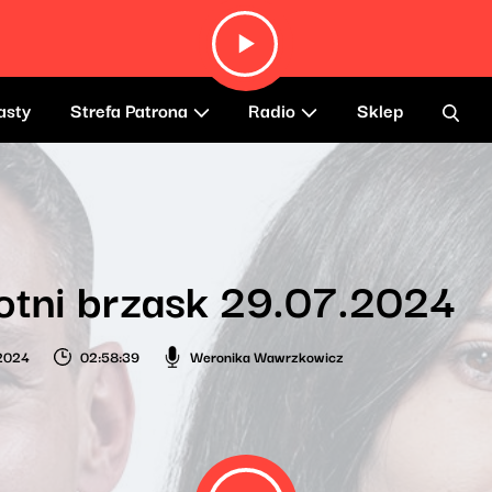
asty
Strefa Patrona
Radio
Sklep
otni brzask 29.07.2024
 2024
02:58:39
Weronika Wawrzkowicz