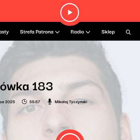
asty
Strefa Patrona
Radio
Sklep
lówka 183
wca 2025
55:57
Mikołaj Tyczyński