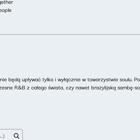
gether
eople
ie będą upływać tylko i wyłącznie w towarzystwie soulu. P
zesne R&B z całego świata, czy nawet brazylijską sambę-sou