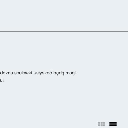
odczas soulówki usłyszeć będą mogli
l.