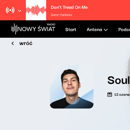
Don't Tread On Me
Damn Yankees
Start
Antena
Podc
wróć
Sou
13 czer