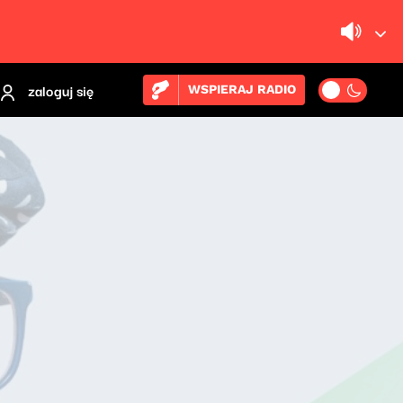
zaloguj się
WSPIERAJ RADIO