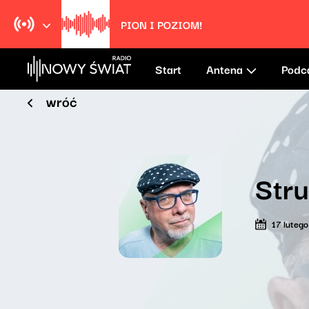
PION I POZIOM!
Start
Antena
Podc
wróć
Str
17 luteg