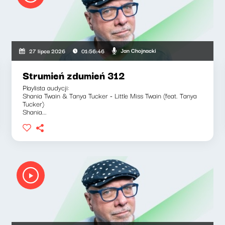
Jan Chojnacki
27 lipca 2026
01:56:46
Strumień zdumień 312
Playlista audycji:
Shania Twain & Tanya Tucker - Little Miss Twain (feat. Tanya
Tucker)
Shania...