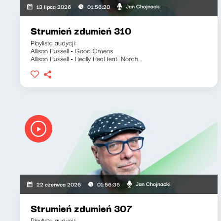
Jan Chojnacki
13 lipca 2026
01:56:20
Strumień zdumień 310
Playlista audycji:
Allison Russell - Good Omens
Allison Russell - Really Real feat. Norah...
Jan Chojnacki
22 czerwca 2026
01:56:36
Strumień zdumień 307
Playlista audycji: