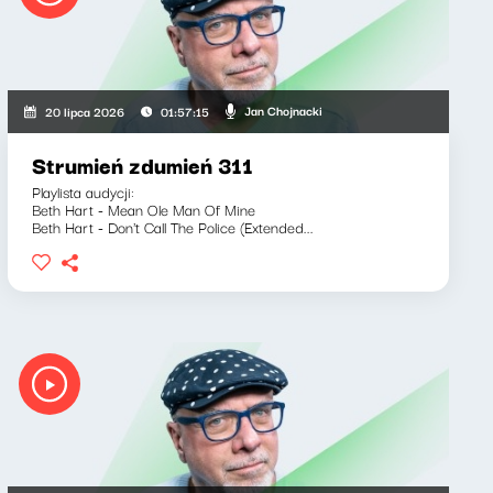
Jan Chojnacki
20 lipca 2026
01:57:15
Strumień zdumień 311
Playlista audycji:
Beth Hart - Mean Ole Man Of Mine
Beth Hart - Don't Call The Police (Extended...