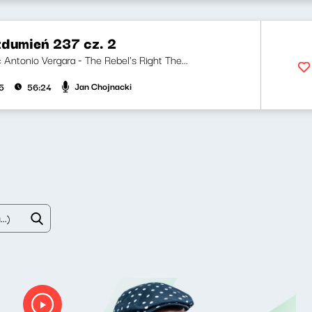
zdumień 237 cz. 2
i: Antonio Vergara - The Rebel's Right The...
Jan Chojnacki
5
56:24