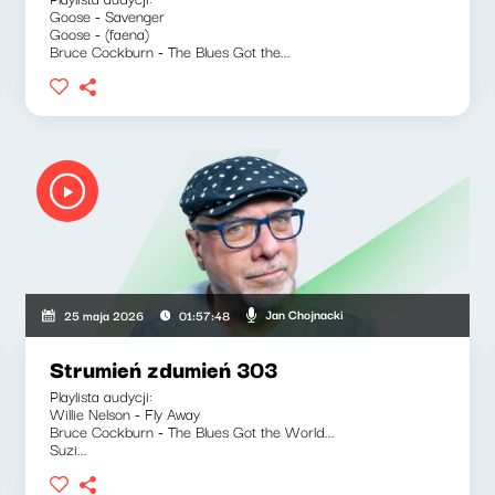
Goose - Savenger
Goose - (faena)
Bruce Cockburn - The Blues Got the...
Jan Chojnacki
25 maja 2026
01:57:48
Strumień zdumień 303
Playlista audycji:
Willie Nelson - Fly Away
Bruce Cockburn - The Blues Got the World...
Suzi...