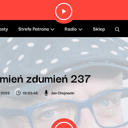
asty
Strefa Patrona
Radio
Sklep
umień zdumień 237
o 2025
01:52:46
Jan Chojnacki