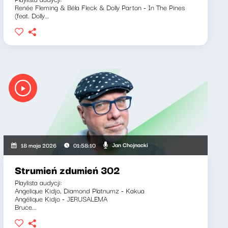
Renée Fleming & Béla Fleck & Dolly Parton - In The Pines
(feat. Dolly...
Jan Chojnacki
18 maja 2026
01:58:10
Strumień zdumień 302
Playlista audycji:
Angelique Kidjo, Diamond Platnumz - Kakua
Angélique Kidjo - JERUSALEMA
Bruce...