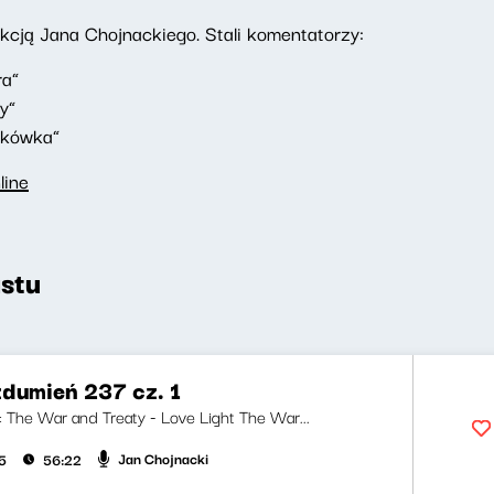
ją Jana Chojnackiego. Stali komentatorzy:
ra”
y”
akówka”
line
stu
zdumień 237 cz. 1
i: The War and Treaty - Love Light The War...
Jan Chojnacki
5
56:22