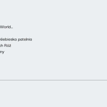
World...
iebieska patelnia
ch Róż
lny