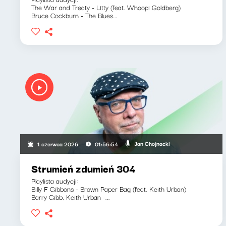
The War and Treaty - Litty (feat. Whoopi Goldberg)
Bruce Cockburn - The Blues...
Jan Chojnacki
1 czerwca 2026
01:56:54
Strumień zdumień 304
Playlista audycji:
Billy F Gibbons - Brown Paper Bag (feat. Keith Urban)
Barry Gibb, Keith Urban -...