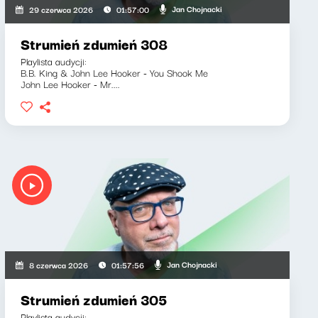
Jan Chojnacki
29 czerwca 2026
01:57:00
Strumień zdumień 308
Playlista audycji:
B.B. King & John Lee Hooker - You Shook Me
John Lee Hooker - Mr....
Jan Chojnacki
8 czerwca 2026
01:57:56
Strumień zdumień 305
Playlista audycji: