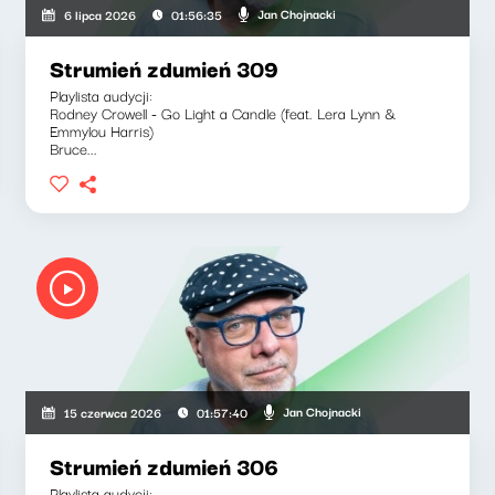
Jan Chojnacki
6 lipca 2026
01:56:35
Strumień zdumień 309
Playlista audycji:
Rodney Crowell - Go Light a Candle (feat. Lera Lynn &
Emmylou Harris)
Bruce...
Jan Chojnacki
15 czerwca 2026
01:57:40
Strumień zdumień 306
Playlista audycji: