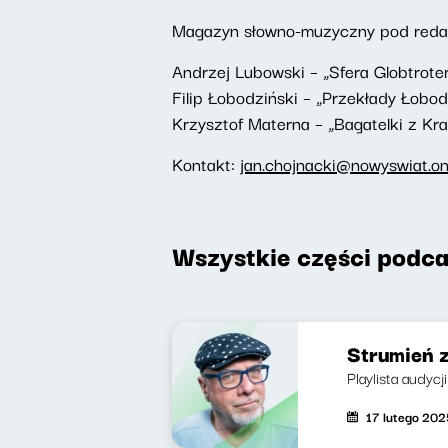
Magazyn słowno-muzyczny pod redakc
Andrzej Lubowski – „Sfera Globtrote
Filip Łobodziński – „Przekłady Łobod
Krzysztof Materna – „Bagatelki z Kr
Kontakt:
jan.chojnacki@nowyswiat.on
Wszystkie części podca
Strumień 
Playlista audycj
17 lutego 202