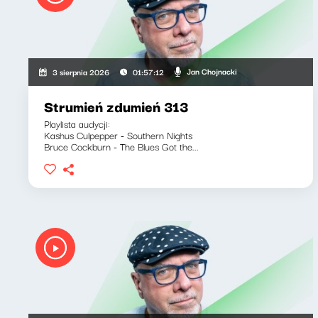
Jan Chojnacki
3 sierpnia 2026
01:57:12
Strumień zdumień 313
Playlista audycji:
Kashus Culpepper - Southern Nights
Bruce Cockburn - The Blues Got the...