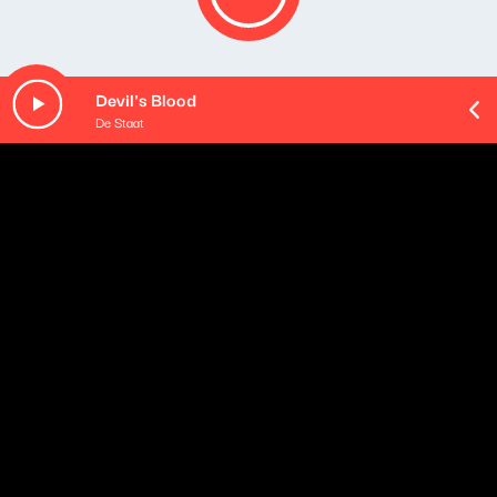
Devil's Blood
De Staat
O odcinku
Playlista audycji:
The War and Treaty - Love Light
The War and Treaty - Mr. Fun
Bruce Cockburn - The Blues Got the World...
Ewa Demarczyk - Czarne anioły