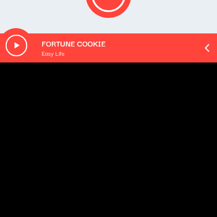
FORTUNE COOKIE
Easy Life
O odcinku
Playlista audycji:
Marianne Faithfull - Love Is (Head Version)
Marianne Faithfull - Burning Moonlight
Bruce Cockburn - The Blues Got the World...
Joni Mitchell - Man To Man