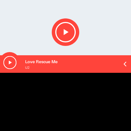
Love Rescue Me
U2
O odcinku