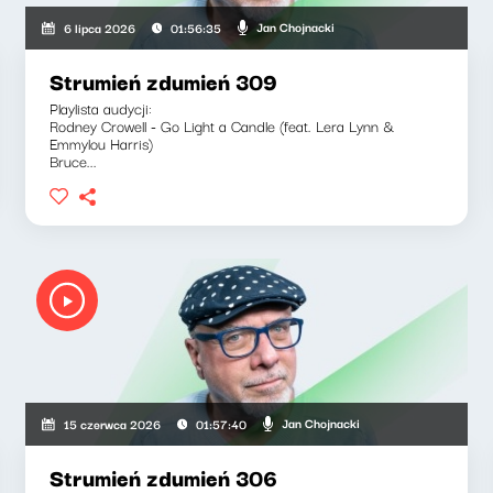
Jan Chojnacki
6 lipca 2026
01:56:35
Strumień zdumień 309
Playlista audycji:
Rodney Crowell - Go Light a Candle (feat. Lera Lynn &
Emmylou Harris)
Bruce...
Jan Chojnacki
15 czerwca 2026
01:57:40
Strumień zdumień 306