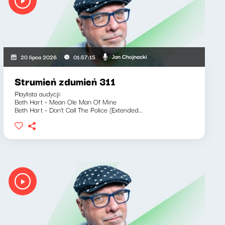
Jan Chojnacki
20 lipca 2026
01:57:15
Strumień zdumień 311
Playlista audycji:
Beth Hart - Mean Ole Man Of Mine
Beth Hart - Don't Call The Police (Extended...