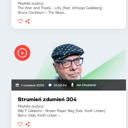
Playlista audycji:
The War and Treaty - Litty (feat. Whoopi Goldberg)
Bruce Cockburn - The Blues...
Jan Chojnacki
1 czerwca 2026
01:56:54
Strumień zdumień 304
Playlista audycji:
Billy F Gibbons - Brown Paper Bag (feat. Keith Urban)
Barry Gibb, Keith Urban -...