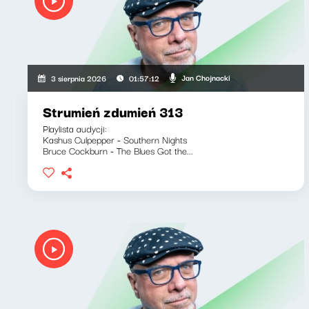
Jan Chojnacki
3 sierpnia 2026
01:57:12
Strumień zdumień 313
Playlista audycji:
Kashus Culpepper - Southern Nights
Bruce Cockburn - The Blues Got the...