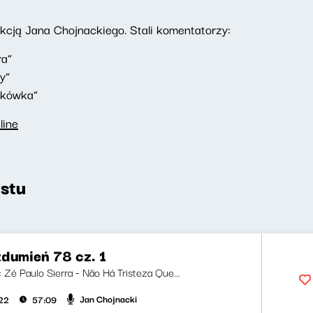
ją Jana Chojnackiego. Stali komentatorzy:
ra”
y”
akówka”
line
stu
zdumień 78 cz. 1
i: Zé Paulo Sierra - Não Há Tristeza Que...
Jan Chojnacki
022
57:09