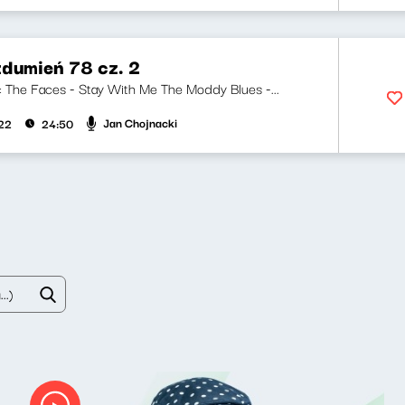
zdumień 78 cz. 2
ji: The Faces - Stay With Me The Moddy Blues -...
Jan Chojnacki
022
24:50