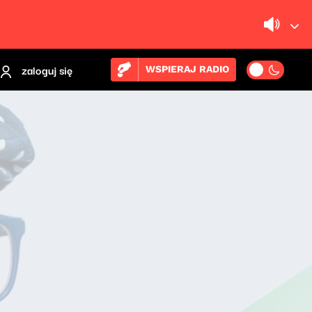
zaloguj się
WSPIERAJ RADIO