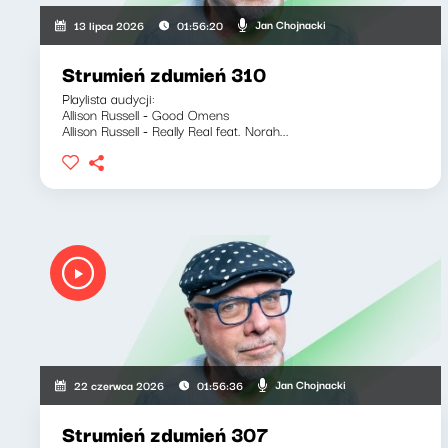
Jan Chojnacki
13 lipca 2026
01:56:20
Strumień zdumień 310
Playlista audycji:
Allison Russell - Good Omens
Allison Russell - Really Real feat. Norah...
Jan Chojnacki
22 czerwca 2026
01:56:36
Strumień zdumień 307