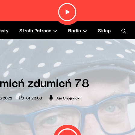
asty
Strefa Patrona
Radio
Sklep
umień zdumień 78
ia 2022
01:22:00
Jan Chojnacki