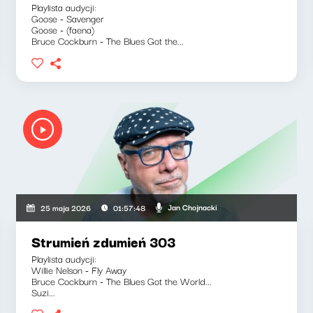
Playlista audycji:
Goose - Savenger
Goose - (faena)
Bruce Cockburn - The Blues Got the...
Jan Chojnacki
25 maja 2026
01:57:48
Strumień zdumień 303
Playlista audycji:
Willie Nelson - Fly Away
Bruce Cockburn - The Blues Got the World...
Suzi...