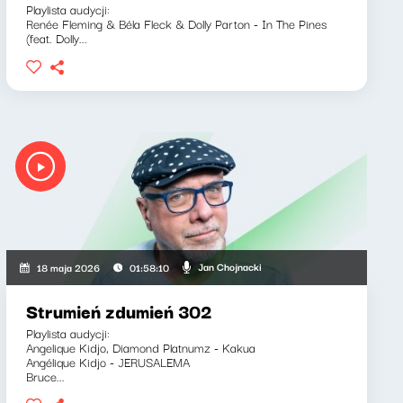
Playlista audycji:
Renée Fleming & Béla Fleck & Dolly Parton - In The Pines
(feat. Dolly...
Jan Chojnacki
18 maja 2026
01:58:10
Strumień zdumień 302
Playlista audycji:
Angelique Kidjo, Diamond Platnumz - Kakua
Angélique Kidjo - JERUSALEMA
Bruce...