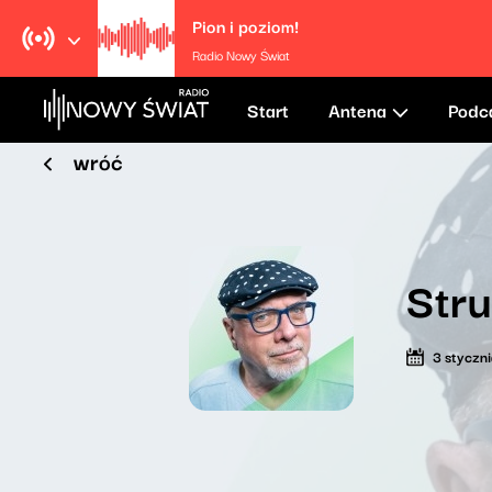
Pion i poziom!
Radio Nowy Świat
Start
Antena
Podc
wróć
Str
3 styczn