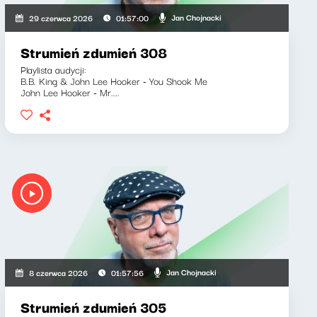
Jan Chojnacki
29 czerwca 2026
01:57:00
Strumień zdumień 308
Playlista audycji:
B.B. King & John Lee Hooker - You Shook Me
John Lee Hooker - Mr....
Jan Chojnacki
8 czerwca 2026
01:57:56
Strumień zdumień 305