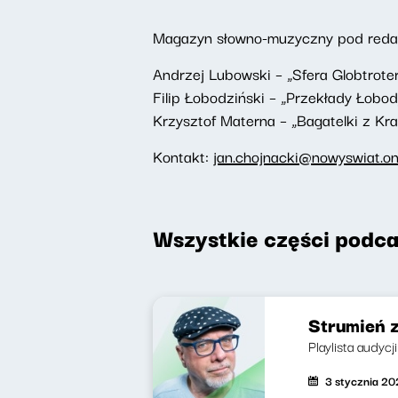
Magazyn słowno-muzyczny pod redakc
Andrzej Lubowski – „Sfera Globtrote
Filip Łobodziński – „Przekłady Łobod
Krzysztof Materna – „Bagatelki z Kr
Kontakt:
jan.chojnacki@nowyswiat.on
Wszystkie części podca
Strumień 
Playlista audycj
3 stycznia 2