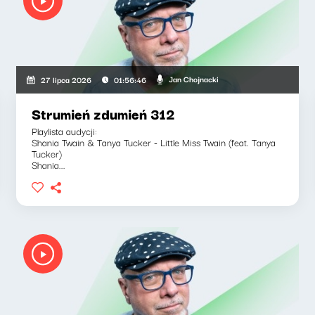
Jan Chojnacki
27 lipca 2026
01:56:46
Strumień zdumień 312
Playlista audycji:
Shania Twain & Tanya Tucker - Little Miss Twain (feat. Tanya
Tucker)
Shania...