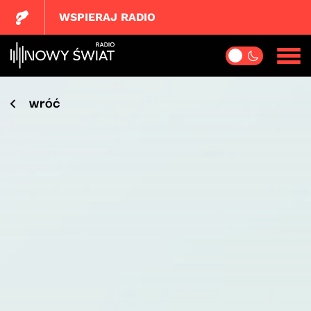
WSPIERAJ RADIO
wróć