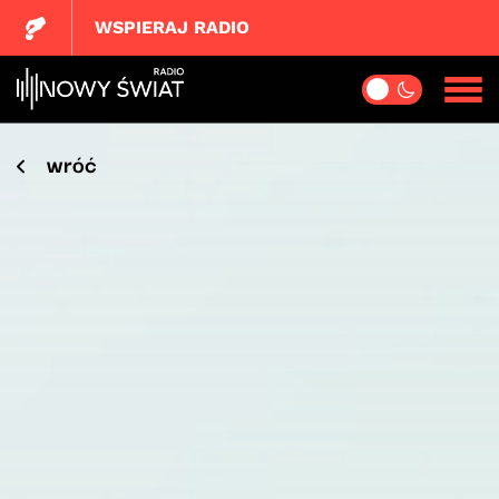
WSPIERAJ RADIO
wróć