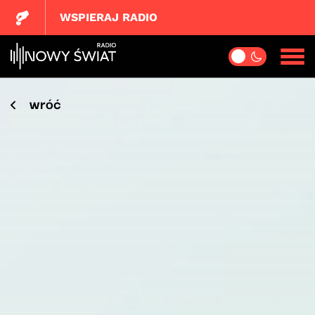
WSPIERAJ RADIO
wróć