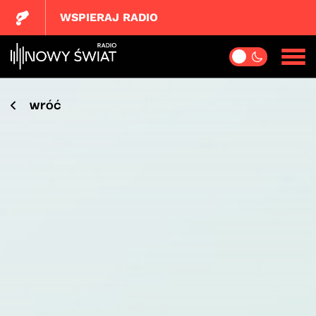
WSPIERAJ RADIO
wróć